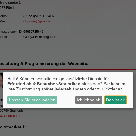
hnhofstraße 1
257 Bünde
lefon:
(05223)5189 / 15466
Mail:
olgridom@gmx.de
satzsteuer-ID:
95032715649
haber:
Olesya Hemminghaus
estaltung & Programmierung der Webseite:
Hallo! Könnten wir bitte einige zusätzliche Dienste für
Erforderlich & Besucher-Statistiken
aktivieren? Sie können
Ihre Zustimmung später jederzeit ändern oder zurückziehen.
Lassen Sie mich wählen
Ich lehne ab
Das ist ok
INEPROG KG
...macht Lust auf dein Kino
edstraße 15
66740 Saarlouis
w.cineprog.de
icketverkauf: