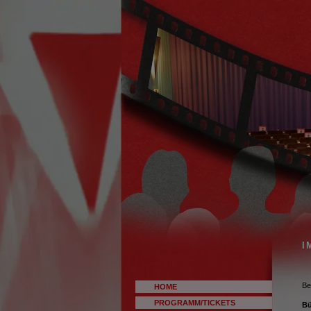
I
Be
HOME
PROGRAMM/TICKETS
Bü