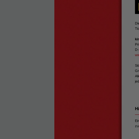
Di
Ti
ki
Pr
D-
ww
Si
Gr
Al
je
H
Ei
zu