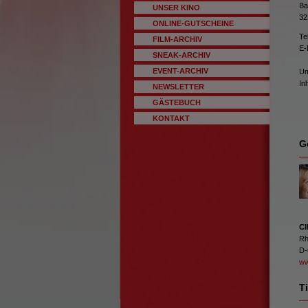
Ba
UNSER KINO
32
ONLINE-GUTSCHEINE
Te
FILM-ARCHIV
E-
SNEAK-ARCHIV
EVENT-ARCHIV
Um
In
NEWSLETTER
GÄSTEBUCH
KONTAKT
G
C
Rh
D-
ww
T