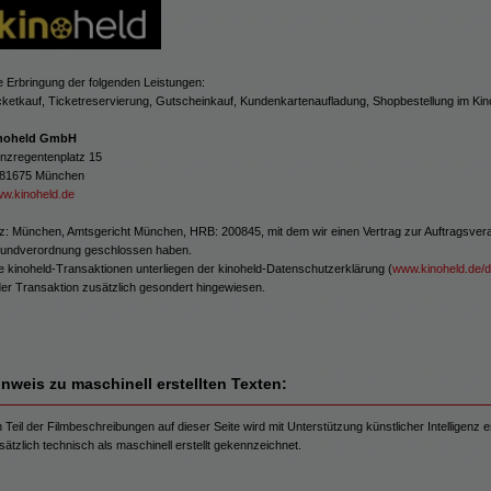
e Erbringung der folgenden Leistungen:
cketkauf, Ticketreservierung, Gutscheinkauf, Kundenkartenaufladung, Shopbestellung im Ki
noheld GmbH
inzregentenplatz 15
81675 München
w.kinoheld.de
tz: München, Amtsgericht München, HRB: 200845, mit dem wir einen Vertrag zur Auftragsverar
undverordnung geschlossen haben.
le kinoheld-Transaktionen unterliegen der kinoheld-Datenschutzerklärung (
www.kinoheld.de/
der Transaktion zusätzlich gesondert hingewiesen.
inweis zu maschinell erstellten Texten:
n Teil der Filmbeschreibungen auf dieser Seite wird mit Unterstützung künstlicher Intelligenz er
sätzlich technisch als maschinell erstellt gekennzeichnet.